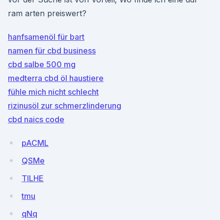
ram arten preiswert?
hanfsamenöl für bart
namen für cbd business
cbd salbe 500 mg
medterra cbd öl haustiere
fühle mich nicht schlecht
rizinusöl zur schmerzlinderung
cbd naics code
pACML
QSMe
TlLHE
tmu
qNq